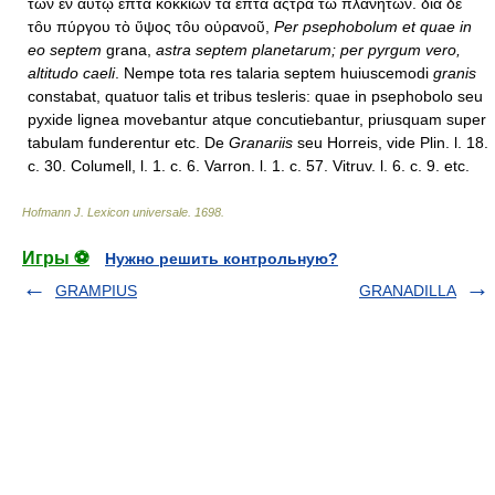
τῶν εν αύτῳ ἑπτὰ κοκκίων τὰ ἑπτα ἄςτρα τῶ πλανητῶν. διὰ δὲ
τȏυ πύργου τὸ ὕψος τȏυ οὐρανοῦ,
Per psephobolum et quae in
eo septem
grana,
astra septem planetarum; per pyrgum vero,
altitudo caeli
. Nempe tota res talaria septem huiuscemodi
granis
constabat, quatuor talis et tribus tesleris: quae in psephobolo seu
pyxide lignea movebantur atque concutiebantur, priusquam super
tabulam funderentur etc. De
Granariis
seu Horreis, vide Plin. l. 18.
c. 30. Columell, l. 1. c. 6. Varron. l. 1. c. 57. Vitruv. l. 6. c. 9. etc.
Hofmann J. Lexicon universale
.
1698
.
Игры ⚽
Нужно решить контрольную?
GRAMPIUS
GRANADILLA