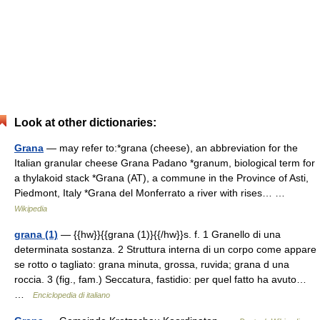
Look at other dictionaries:
Grana
— may refer to:*grana (cheese), an abbreviation for the
Italian granular cheese Grana Padano *granum, biological term for
a thylakoid stack *Grana (AT), a commune in the Province of Asti,
Piedmont, Italy *Grana del Monferrato a river with rises… …
Wikipedia
grana (1)
— {{hw}}{{grana (1)}{{/hw}}s. f. 1 Granello di una
determinata sostanza. 2 Struttura interna di un corpo come appare
se rotto o tagliato: grana minuta, grossa, ruvida; grana d una
roccia. 3 (fig., fam.) Seccatura, fastidio: per quel fatto ha avuto…
…
Enciclopedia di italiano