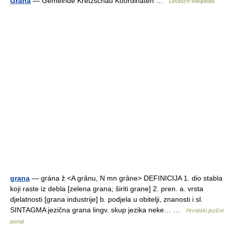
Grana
— Gemeinde Kretzschau Koordinaten …
Deutsch Wikipedia
grana
— grána ž <A grȃnu, N mn grȃne> DEFINICIJA 1. dio stabla
koji raste iz debla [zelena grana; širiti grane] 2. pren. a. vrsta
djelatnosti [grana industrije] b. podjela u obitelji, znanosti i sl.
SINTAGMA jezična grana lingv. skup jezika neke… …
Hrvatski jezični
portal