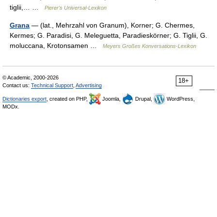
tiglii,… …
Pierer's Universal-Lexikon
Grana
— (lat., Mehrzahl von Granum), Korner; G. Chermes,
Kermes; G. Paradisi, G. Meleguetta, Paradieskörner; G. Tiglii, G.
moluccana, Krotonsamen …
Meyers Großes Konversations-Lexikon
© Academic, 2000-2026
18+
Contact us:
Technical Support
,
Advertising
Dictionaries export
, created on PHP,
Joomla,
Drupal,
WordPress,
MODx.