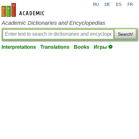
RU
DE
ES
FR
en-academic.com
Academic Dictionaries and Encyclopedias
Search!
Interpretations
Translations
Books
Игры ⚽