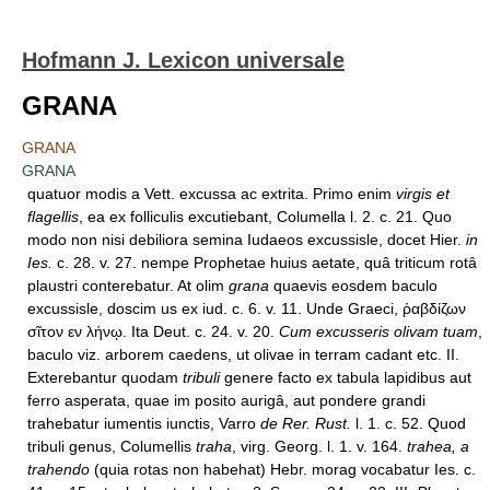
Hofmann J. Lexicon universale
GRANA
GRANA
GRANA
quatuor modis a Vett. excussa ac extrita. Primo enim
virgis et
flagellis
, ea ex folliculis excutiebant, Columella l. 2. c. 21. Quo
modo non nisi debiliora semina Iudaeos excussisle, docet Hier.
in
Ies.
c. 28. v. 27. nempe Prophetae huius aetate, quâ triticum rotâ
plaustri conterebatur. At olim
grana
quaevis eosdem baculo
excussisle, doscim us ex iud. c. 6. v. 11. Unde Graeci, ῥαβδίζων
σῖτον εν λήνῳ. Ita Deut. c. 24. v. 20.
Cum excusseris olivam tuam
,
baculo viz. arborem caedens, ut olivae in terram cadant etc. II.
Exterebantur quodam
tribuli
genere facto ex tabula lapidibus aut
ferro asperata, quae im posito aurigâ, aut pondere grandi
trahebatur iumentis iunctis, Varro
de Rer. Rust.
l. 1. c. 52. Quod
tribuli genus, Columellis
traha
, virg. Georg. l. 1. v. 164.
trahea, a
trahendo
(quia rotas non habehat) Hebr. morag vocabatur Ies. c.