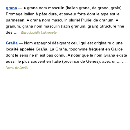
grana
— ● grana nom masculin (italien grana, de grano, grain)
Fromage italien à pâte dure, et saveur forte dont le type est le
parmesan. ● grana nom masculin pluriel Pluriel de granum. ●
granum, grana nom masculin (latin granum, grain) Structure fine
des …
Encyclopédie Universelle
Graña
— Nom espagnol désignant celui qui est originaire d une
localité appelée Graña, La Graña, toponyme fréquent en Galice
dont le sens ne m est pas connu. A noter que le nom Grana existe
aussi, le plus souvent en Italie (province de Gênes), avec un… …
Noms de famille