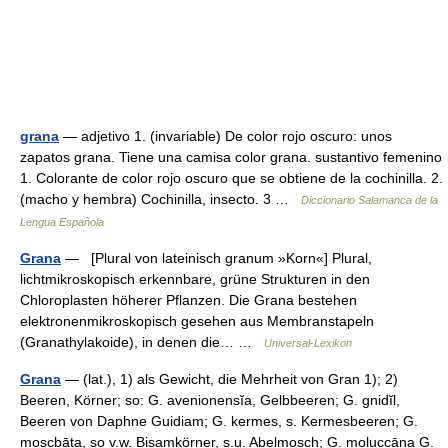
grana
— adjetivo 1. (invariable) De color rojo oscuro: unos
zapatos grana. Tiene una camisa color grana. sustantivo femenino
1. Colorante de color rojo oscuro que se obtiene de la cochinilla. 2.
(macho y hembra) Cochinilla, insecto. 3 …
Diccionario Salamanca de la
Lengua Española
Grana
— [Plural von lateinisch granum »Korn«] Plural,
lichtmikroskopisch erkennbare, grüne Strukturen in den
Chloroplasten höherer Pflanzen. Die Grana bestehen
elektronenmikroskopisch gesehen aus Membranstapeln
(Granathylakoide), in denen die… …
Universal-Lexikon
Grana
— (lat.), 1) als Gewicht, die Mehrheit von Gran 1); 2)
Beeren, Körner; so: G. avenionensĭa, Gelbbeeren; G. gnidĭl,
Beeren von Daphne Guidiam; G. kermes, s. Kermesbeeren; G.
moscbāta, so v.w. Bisamkörner, s.u. Abelmosch; G. moluccāna G.