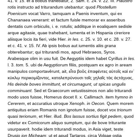
41. v. 15. et a bobus trahebatur, 2. Sam. c. 24. v. 22. III.
Plaustro
rotis instructo ad triturandum utebantur: quod
Plostellum
Poenicum
vocat Varro, tamquam a Paenis inventum, qui ex
Chananaea venerant: et factum fuisle memorar ex asseribus
dentatis cum orbiculis, i. e. rotulis; additque in eoaliquem sedisle
arque agitasie, quae trahebant, iumenta et in Hispania cireriore
aliisque locis ita fieri, vide Hier.
in Ies.
c. 25. v. 10. et c. 28. v. 27.
et c. 41. v. 15. IV. Ab ipsis bobus aut iumentis aliis
grana
obterebantur; qui triturandi mos, apud Hebraeos, Syros.
Arabesque olim in usu fuit. De Aegyptiis idem habet Cyrillus
in Ies.
l. 3.
tom.
5. ubi de Aegyptiorum filiis, postquam ex agro in aream
manipulos comportavêrunt, ait, εἶτα βοῦς ἐπαφέντες αὐτοῖς καὶ εν᾿
κύκλῳ περικομίζοντες, καταλεπρύνουσι ταῖς χηλαῖς τὰς ἀςτάχυας,
His deinde boves immittunt, et circumagunt, ut spicas ungulis
comminuant.
Sed et Graecorum vetustissimos non alio triturandi
modo usos fuisse, Homerus docet Il. x. Callimach. item
hymno in
Cererem
, et accuratius utroque Xenoph.
in Oecon.
Quem morem
antiquitus eriam Romanis non ignotum fuisse, docet vox
trionum
quasi
terionum
, et Hier. illud.
Bos lassus sortius figit pedem
, quod
videtur ex Comicorum aliquo sumptum, qui de bove triturante
usurpaverit. hodie idem triturandi modus, in Asia viget, teste
Drusio
ion Micheam
: ut et apud Tartaros, circa Volgae ostia